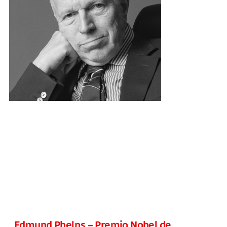
Edmund Phelps – Premio Nobel de