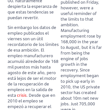
UU. naturalmente
published on Friday,
despierta la esperanza de
however, were a
que estas tendencias se
useful reminder of
puedan revertir.
the limits to that
ambition.
Sin embargo los datos de
Manufacturing
empleo publicados el
employment rose by
viernes son un útil
168,000 in the year
recordatorio de los límites
to August, but it is far
de esa ambición.
El
from being the
empleo manufacturero
engine of jobs
acumuló alrededor de 168
growth in the
mil puestos más hasta
recovery.
Since
agosto de este año, pero
employment began
está lejos de ser el motor
to pick up early in
de la recuperación de
2010, the US private
empleos en la salida de
sector has created
esta
crisis
.
Desde que en
about 10m net new
2010 el empleo se
jobs.
Just 705,000
empezó a recuperar el
were in