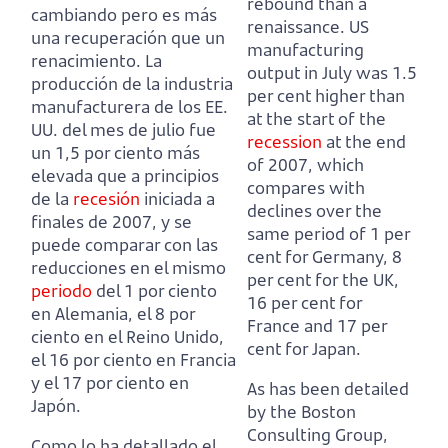
rebound than a
cambiando pero es más
renaissance.
US
una recuperación que un
manufacturing
renacimiento.
La
output in July was 1.5
producción de la industria
per cent higher than
manufacturera de los EE.
at the start of the
UU. del mes de julio fue
recession
at the end
un 1,5 por ciento más
of 2007, which
elevada que a principios
compares with
de la
recesión
iniciada a
declines over the
finales de 2007, y se
same period of 1 per
puede comparar con las
cent for Germany, 8
reducciones en el mismo
per cent for the UK,
periodo
del 1 por ciento
16 per cent for
en Alemania, el 8 por
France and 17 per
ciento en el Reino Unido,
cent for Japan.
el 16 por ciento en Francia
y el 17 por ciento en
As has been detailed
Japón.
by the Boston
Consulting Group,
Como lo ha detallado el