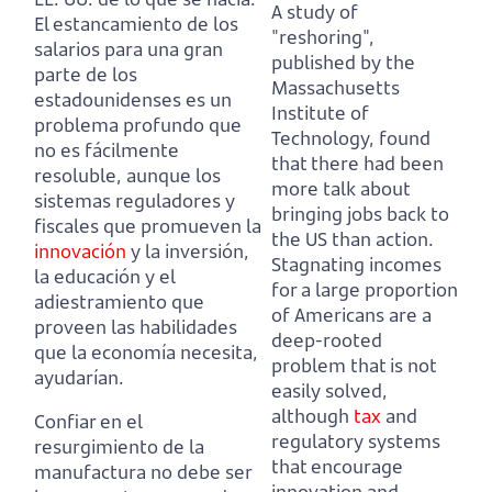
A study of
El estancamiento de los
"reshoring",
salarios para una gran
published by the
parte de los
Massachusetts
estadounidenses es un
Institute of
problema profundo que
Technology, found
no es fácilmente
that there had been
resoluble, aunque los
more talk about
sistemas reguladores y
bringing jobs back to
fiscales que promueven la
the US than action.
innovación
y la inversión,
Stagnating incomes
la educación y el
for a large proportion
adiestramiento que
of Americans are a
proveen las habilidades
deep-rooted
que la economía necesita,
problem that is not
ayudarían.
easily solved,
although
tax
and
Confiar en el
regulatory systems
resurgimiento de la
that encourage
manufactura no debe ser
innovation and