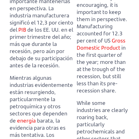
importante mantenerlas
encouraging, it is
en perspectiva.
La
important to keep
industria manufacturera
them in perspective.
significó el 12,3 por ciento
Manufacturing
del
PIB
de los EE. UU. en el
accounted for 12.3
primer trimestre del año;
per cent of US
Gross
más que durante la
Domestic Product
in
recesión, pero aún por
the first quarter of
debajo de su participación
the year; more than
antes de la recesión.
at the trough of the
recession, but still
Mientras algunas
less than its pre-
industrias evidentemente
recession share.
están resurgiendo,
particularmente la
While some
petroquímica y otros
industries are clearly
sectores que dependen
roaring back,
de
energía
barata, la
particularly
evidencia para otras es
petrochemicals and
más tentativa.
Los
other sectors that