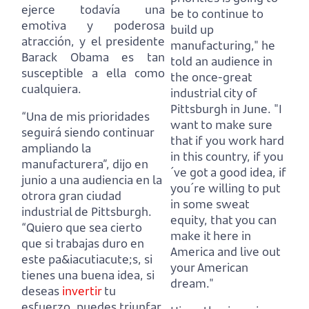
ejerce todavía una
be to continue to
emotiva y poderosa
build up
atracción, y el presidente
manufacturing," he
Barack Obama es tan
told an audience in
susceptible a ella como
the once-great
cualquiera.
industrial city of
Pittsburgh in June.
"I
“Una de mis prioridades
want to make sure
seguirá siendo continuar
that if you work hard
ampliando la
in this country, if you
manufacturera”, dijo en
´ve got a good idea, if
junio a una audiencia en la
you´re willing to put
otrora gran ciudad
in some sweat
industrial de Pittsburgh.
equity, that you can
“Quiero que sea cierto
make it here in
que si trabajas duro en
America and live out
este pa&iacutiacute;s, si
your American
tienes una buena idea, si
dream."
deseas
invertir
tu
esfuerzo, puedes triunfar