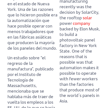
manufacturing
en el estado de Nueva
recently was the
York.
Una de las razones
decision by SolarCity,
que lo hicieron posible era
the rooftop
solar
la automatización que
power
company
hace posible operar con
backed by Elon Musk,
menos trabajadores que
to build a
en las fábricas asiáticas
photovoltaic panel
que producen la mayoría
factory in New York
de los paneles del mundo.
State.
One of the
reasons that is
Un estudio sobre “el
possible was that
regreso de la
automation makes it
manufactura”, publicado
possible to operate
por el Instituto de
with fewer workers
Tecnología de
than the factories
Massachusetts,
that produce most of
mencionaba que se
the world´s panels in
hablaba más de traer de
Asia.
vuelta los empleos a los
EE. UU. de lo que se hacía.