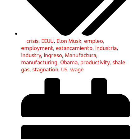
crisis
,
EEUU
,
Elon Musk
,
empleo
,
employment
,
estancamiento
,
industria
,
industry
,
ingreso
,
Manufactura
,
manufacturing
,
Obama
,
productivity
,
shale
gas
,
stagnation
,
US
,
wage