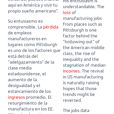
His enthusiasm is
aquí en América y vivir tu
understandable.
The
propio sueño americano”.
loss
of
manufacturing jobs
Su entusiasmo es
from places such as
comprensible.
La
pérdida
Pittsburgh is one
de empleos
factor behind the
manufactureros en
"hollowing out" of
lugares como Pittsburgh
the American middle
es uno de los factores que
class, the rise of
está detrás del
inequality and the
“adelgazamiento” de la
stagnation of median
clase media
incomes
.
The revival
estadounidense, el
in US manufacturing
aumento de la
is naturally raising
desigualdad y el
hopes that those
estancamiento de los
trends might be
ingresos
promedio.
El
reversed.
resurgimiento de la
manufactura en los EE.
The jobs data