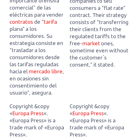
importante ofensiva
companies to sell
comercial" de las
consumers a “flat rate”
eléctricas para vender
contract.
Their strategy
contratos
de “
tarifa
consists of “transferring
plana” a los
their clients from the
consumidores.
Su
regulated tariffs to the
estrategia consiste en
free-
market
ones,
"trasladar a los
sometime even without
consumidores desde
the customer´s
las tarifas reguladas
consent,” it stated.
hacia el
mercado libre
,
en ocasiones sin
consentimiento del
usuario", asegura.
Copyright &copy
Copyright &copy
«
Europa Press
«.
«
Europa Press
«.
«Europa Press» is a
«Europa Press» is a
trade mark of «Europa
trade mark of «Europa
Press».
Press».