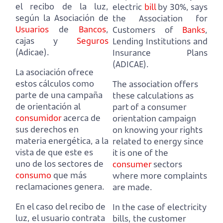
el recibo de la luz,
electric
bill
by 30%,
says
según la Asociación de
the Association for
Usuarios
de
Bancos
,
Customers of
Banks
,
cajas y
Seguros
Lending Institutions and
(Adicae).
Insurance Plans
(ADICAE).
La asociación ofrece
estos cálculos como
The association offers
parte de una campaña
these calculations as
de orientación al
part of a consumer
consumidor
acerca de
orientation campaign
sus derechos en
on knowing your rights
materia energética,
a la
related to energy
since
vista de que este es
it is one of the
uno de los sectores de
consumer
sectors
consumo
que más
where more complaints
reclamaciones genera.
are made.
En el caso del recibo de
In the case of electricity
luz, el usuario contrata
bills, the customer