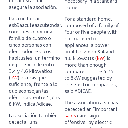
hogar estándar",
necessary in a standard
asegura la asociación.
home.
Para un hogar
For a standard home,
est&aacuteaacute;ndar,
composed of a family of
compuesto por una
four or five people with
familia de cuatro o
normal electric
cinco personas con
appliances,
a power
electrodomésticos
limit between 3.4 and
habituales,
un término
4.6 kilowatts (
kW
) is
de potencia de entre
more than enough,
3,4 y 4,6 kilowatios
compared to the 5.75
(
kW
) es más que
to 8kW suggested by
suficiente,
frente a lo
the electric companies,
que aconsejan las
said ADICAE.
eléctricas, entre 5,75 y
The association also has
8 kW, indica Adicae.
detected an “important
La asociación también
sales
campaign
detecta "una
offensive” by electric