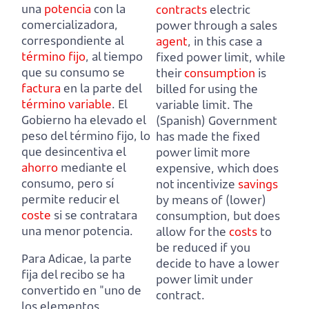
una
potencia
con la
contracts
electric
comercializadora,
power through a sales
correspondiente al
agent
, in this case a
término fijo
,
al tiempo
fixed power limit,
while
que su consumo se
their
consumption
is
factura
en la parte del
billed for using the
término variable
.
El
variable limit.
The
Gobierno ha elevado el
(Spanish) Government
peso del término fijo, lo
has made the fixed
que desincentiva el
power limit more
ahorro
mediante el
expensive, which does
consumo,
pero sí
not incentivize
savings
permite reducir el
by means of (lower)
coste
si se contratara
consumption,
but does
una menor potencia.
allow for the
costs
to
be reduced if you
Para Adicae, la parte
decide to have a lower
fija del recibo se ha
power limit under
convertido en "uno de
contract.
los elementos