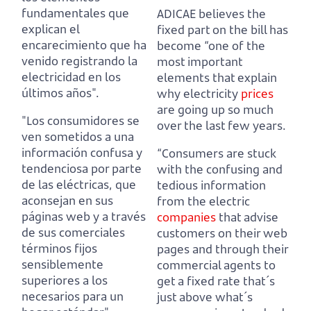
fundamentales
que
ADICAE believes the
explican el
fixed part on the bill has
encarecimiento que ha
become “one of the
venido registrando la
most important
electricidad en los
elements
that explain
últimos años".
why electricity
prices
are going up so much
"Los consumidores se
over the last few years.
ven sometidos a una
información confusa y
“Consumers are stuck
tendenciosa por parte
with the confusing and
de las eléctricas,
que
tedious information
aconsejan en sus
from the electric
páginas web y a través
companies
that advise
de sus comerciales
customers on their web
términos fijos
pages and through their
sensiblemente
commercial agents to
superiores a los
get a fixed rate that´s
necesarios para un
just above what´s