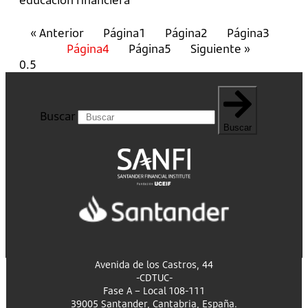
« Anterior
Página
1
Página
2
Página
3
Página
4
Página
5
Siguiente »
Buscar
Buscar
Avenida de los Castros, 44
-CDTUC-
Fase A – Local 108-111
39005 Santander, Cantabria, España.