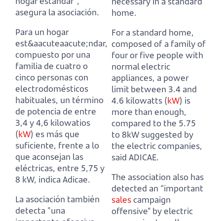
hogar estándar",
necessary in a standard
asegura la asociación.
home.
Para un hogar
For a standard home,
est&aacuteaacute;ndar,
composed of a family of
compuesto por una
four or five people with
familia de cuatro o
normal electric
cinco personas con
appliances,
a power
electrodomésticos
limit between 3.4 and
habituales,
un término
4.6 kilowatts (
kW
) is
de potencia de entre
more than enough,
3,4 y 4,6 kilowatios
compared to the 5.75
(
kW
) es más que
to 8kW suggested by
suficiente,
frente a lo
the electric companies,
que aconsejan las
said ADICAE.
eléctricas, entre 5,75 y
The association also has
8 kW, indica Adicae.
detected an “important
La asociación también
sales
campaign
detecta "una
offensive” by electric