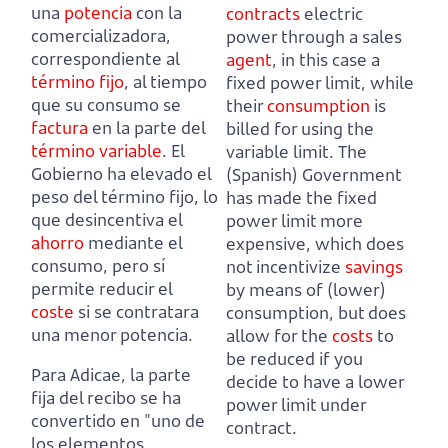
una
potencia
con la
contracts
electric
comercializadora,
power through a sales
correspondiente al
agent
, in this case a
término fijo
,
al tiempo
fixed power limit,
while
que su consumo se
their
consumption
is
factura
en la parte del
billed for using the
término variable
.
El
variable limit.
The
Gobierno ha elevado el
(Spanish) Government
peso del término fijo, lo
has made the fixed
que desincentiva el
power limit more
ahorro
mediante el
expensive, which does
consumo,
pero sí
not incentivize
savings
permite reducir el
by means of (lower)
coste
si se contratara
consumption,
but does
una menor potencia.
allow for the
costs
to
be reduced if you
Para Adicae, la parte
decide to have a lower
fija del recibo se ha
power limit under
convertido en "uno de
contract.
los elementos