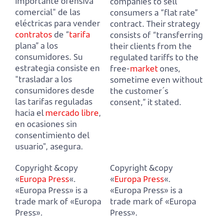
importante ofensiva
companies to sell
comercial" de las
consumers a “flat rate”
eléctricas para vender
contract.
Their strategy
contratos
de “
tarifa
consists of “transferring
plana” a los
their clients from the
consumidores.
Su
regulated tariffs to the
estrategia consiste en
free-
market
ones,
"trasladar a los
sometime even without
consumidores desde
the customer´s
las tarifas reguladas
consent,” it stated.
hacia el
mercado libre
,
en ocasiones sin
consentimiento del
usuario", asegura.
Copyright &copy
Copyright &copy
«
Europa Press
«.
«
Europa Press
«.
«Europa Press» is a
«Europa Press» is a
trade mark of «Europa
trade mark of «Europa
Press».
Press».