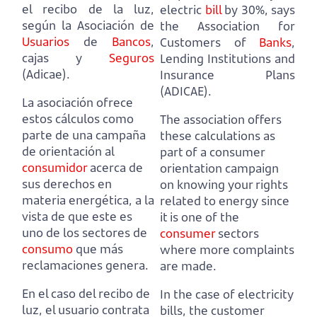
el recibo de la luz,
electric
bill
by 30%,
says
según la Asociación de
the Association for
Usuarios
de
Bancos
,
Customers of
Banks
,
cajas y
Seguros
Lending Institutions and
(Adicae).
Insurance Plans
(ADICAE).
La asociación ofrece
estos cálculos como
The association offers
parte de una campaña
these calculations as
de orientación al
part of a consumer
consumidor
acerca de
orientation campaign
sus derechos en
on knowing your rights
materia energética,
a la
related to energy
since
vista de que este es
it is one of the
uno de los sectores de
consumer
sectors
consumo
que más
where more complaints
reclamaciones genera.
are made.
En el caso del recibo de
In the case of electricity
luz, el usuario contrata
bills, the customer