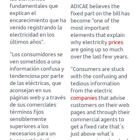
fundamentales
que
ADICAE believes the
explican el
fixed part on the bill has
encarecimiento que ha
become “one of the
venido registrando la
most important
electricidad en los
elements
that explain
últimos años".
why electricity
prices
are going up so much
"Los consumidores se
over the last few years.
ven sometidos a una
información confusa y
“Consumers are stuck
tendenciosa por parte
with the confusing and
de las eléctricas,
que
tedious information
aconsejan en sus
from the electric
páginas web y a través
companies
that advise
de sus comerciales
customers on their web
términos fijos
pages and through their
sensiblemente
commercial agents to
superiores a los
get a fixed rate that´s
necesarios para un
just above what´s