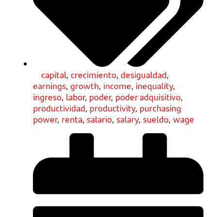
capital
,
crecimiento
,
desigualdad
,
earnings
,
growth
,
income
,
inequality
,
ingreso
,
labor
,
poder
,
poder adquisitivo
,
productividad
,
productivity
,
purchasing
power
,
renta
,
salario
,
salary
,
sueldo
,
wage