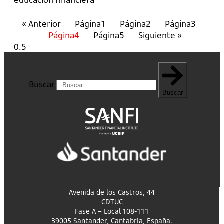
« Anterior
Página
1
Página
2
Página
3
Página
4
Página
5
Siguiente »
Buscar
Buscar
Avenida de los Castros, 44
-CDTUC-
Fase A – Local 108-111
39005 Santander, Cantabria, España.