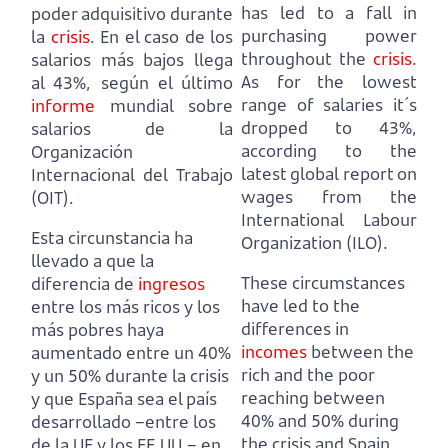
has led to a fall in
poder adquisitivo durante
purchasing power
la
crisis
.
En el caso de los
throughout the
crisis
.
salarios más bajos llega
As for the lowest
al 43%, según el último
range of salaries it´s
informe
mundial sobre
dropped to 43%,
salarios de la
according to the
Organización
latest global report on
Internacional del Trabajo
wages from the
(OIT).
International Labour
Esta circunstancia ha
Organization (ILO).
llevado a que la
These circumstances
diferencia de
ingresos
have led to the
entre los más ricos y los
differences in
más pobres haya
incomes
between the
aumentado entre un 40%
rich and the poor
y un 50% durante la crisis
reaching between
y que España sea el país
40% and 50% during
desarrollado –entre los
the crisis
and Spain
de la UE y los EE.UU.– en