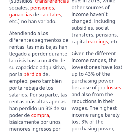
60% in 2013,
while
(subsidios,
transferencias
other sources of
sociales,
pensiones
,
income haven´t
ganancias
de
capitales
,
changed, including
etc.) no han variado.
subsidies, social
Atendiendo a los
transfers, pensions,
diferentes segmentos de
capital
earnings
, etc.
rentas, las más bajas han
Given the different
llegado a perder durante
income ranges, the
la crisis hasta un 43% de
lowest ones have lost
su capacidad adquisitiva,
up to 43% of the
por la
pérdida
del
purchasing power
empleo, pero también
because of job
losses
por la rebaja de los
and also from the
salarios.
Por su parte, las
reductions in their
rentas más altas apenas
wages.
The highest
han perdido un 3% de su
income range barely
poder de
compra
,
lost 3% of the
básicamente por unos
purchasing power,
menores ingresos por