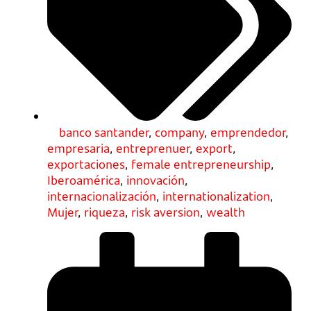
banco santander
,
company
,
emprendedor
,
empresaria
,
entreprenuer
,
export
,
exportaciones
,
female entrepreneurship
,
Iberoamérica
,
innovación
,
internacionalización
,
internationalization
,
Mujer
,
riqueza
,
risk aversion
,
wealth