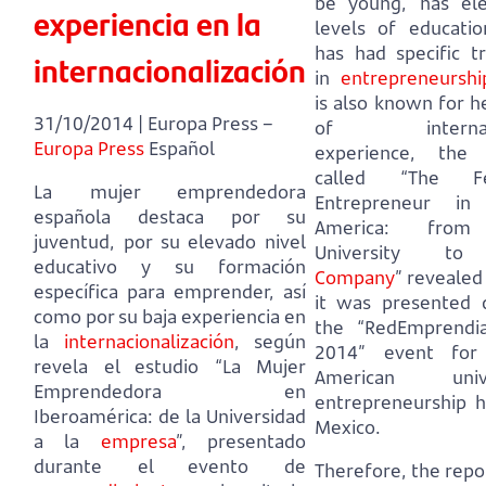
be young, has el
experiencia en la
levels of educati
has had specific tr
internacionalización
in
entrepreneurshi
is also known for he
31/10/2014 | Europa Press –
of internati
Europa Press
Español
experience,
the 
called “The F
La mujer emprendedora
Entrepreneur in 
española destaca por su
America: from
juventud, por su elevado nivel
University to
educativo y su formación
Company
”
reveale
específica para emprender, así
it was presented 
como por su baja experiencia en
the “RedEmprendi
la
internacionalización
,
según
2014” event for 
revela el estudio “La Mujer
American unive
Emprendedora en
entrepreneurship h
Iberoamérica: de la Universidad
Mexico.
a la
empresa
”,
presentado
durante el evento de
Therefore, the repo