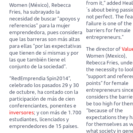
from it,” added Heal
Women (México), Rebecca
´s about being passi
Fries, ha subrayado la
not perfect. The fea
necesidad de buscar "apoyos y
failure is one of th
referencias" para la mujer
barriers for female
emprendedora,
pues considera
entrepreneurs.”
que las barreras son más altas
para ellas "por las expectativas
The director of
Valu
que tienen de sí mismas y por
Women (Mexico),
las que también tiene el
Rebecca Fries, unde
conjunto de la sociedad".
the necessity to loo
“support and refer
“RedEmprendia Spin2014”,
points” for female
celebrado los pasados 29 y 30
entrepreneurs
sinc
de octubre, ha contado con la
considers the barrie
participación de más de cien
be too high for the
conferenciantes, ponentes e
“because of the
inversores
;
y con más de 1.700
expectations they 
estudiantes, licenciados y
for themselves as w
emprendedores de 15 países.
what society in gen