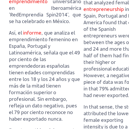
emprendimiento
universitario
that analyzed fema
en Iberoamérica
entrepreneurship
in
'RedEmprendia Spin2014', que
Spain, Portugal and 
se ha celebrado en México.
America
found that
of the Spanish
Así, el
informe
, que analiza el
entrepreneurs wer
emprendimiento femenino en
between the ages o
España, Portugal y
and 24 and more th
Latinoamérica,
señala que el 49
half of them had fi
por ciento de las
their higher or
emprendedoras españolas
professional educat
tienen edades comprendidas
However, a negativ
entre los 18 y los 24 años y que
piece of data was f
más de la mitad tienen
in that 79% admitte
formación superior o
had never exported
profesional.
Sin embargo,
refleja un dato negativo, pues
In that sense, the s
el 79 por ciento reconoce no
attributed the lowe
haber exportado nunca.
female exporting
intensity is due to a