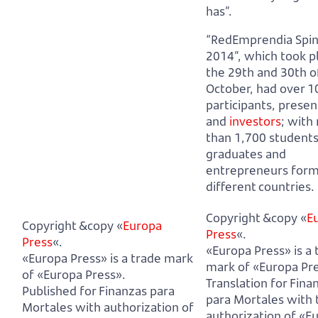
has”.
“RedEmprendia Spi
2014”, which took p
the 29th and 30th o
October, had over 1
participants, presen
and
investors
;
with
than 1,700 students
graduates and
entrepreneurs form
different countries.
Copyright &copy «
E
Copyright &copy «
Europa
Press
«.
Press
«.
«Europa Press» is a 
«Europa Press» is a trade mark
mark of «Europa Pre
of «Europa Press».
Translation for Fina
Published for Finanzas para
para Mortales with 
Mortales with authorization of
authorization of «E