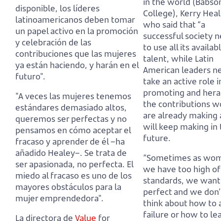
in the world (Babso
disponible, los líderes
College), Kerry Heal
latinoamericanos deben tomar
who said that “a
un papel activo en la promoción
successful society 
y celebración de las
to use all its availab
contribuciones que las mujeres
talent, while Latin
ya están haciendo, y harán en el
American leaders n
futuro".
take an active role i
promoting and hera
"A veces las mujeres tenemos
the contributions 
estándares demasiado altos,
are already making
queremos ser perfectas y no
will keep making in
pensamos en cómo aceptar el
future.
fracaso y aprender de él –ha
añadido Healey–.
Se trata de
“Sometimes as wo
ser apasionada, no perfecta. El
we have too high of
miedo al fracaso es uno de los
standards, we want
mayores obstáculos para la
perfect and we don’
mujer emprendedora".
think about how to 
failure or how to le
La directora de
Value
for