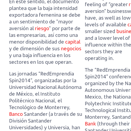
En este sentido, el documento
feeling of “greater
r
plantea que la baja intensidad
aversion” busines
exportadora femenina se debe
have,
as well as low
a un sentimiento de "mayor
levels of available
c
aversión al
riesgo
" por parte de
smaller sized
busin
las empresarias,
así como una
and a lower level of
menor disponibilidad de
capital
influence within th
y de dimensión de sus
negocios
sectors they are
y una baja influencia en los
operating in.
sectores en los que operan.
The “RedEmprendia
Las jornadas “RedEmprendia
Spin2014” conferen
Spin2014”, organizadas por la
organized by the Na
Universidad Nacional Autónoma
Autonomous Univers
de México, el Instituto
Mexico, the Nationa
Politécnico Nacional, el
Polytechnic Institut
Tecnológico de Monterrey,
Technological Instit
Banco
Santander (a través de su
Monterrey, Santand
División Santander
Bank
(through their
Universidades) y Universia,
han
Santander Universit