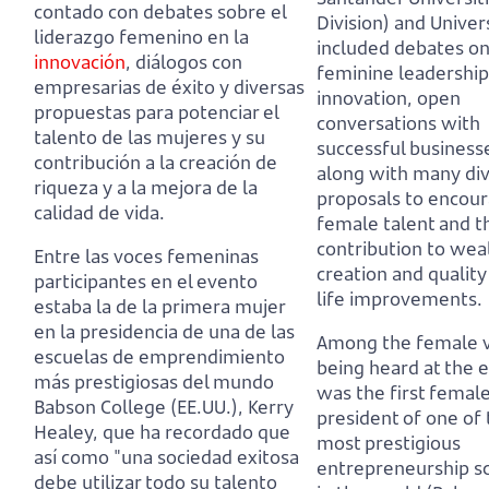
contado con debates sobre el
Division) and Univer
liderazgo femenino en la
included debates o
innovación
, diálogos con
feminine leadership
empresarias de éxito y diversas
innovation, open
propuestas
para potenciar el
conversations with
talento de las mujeres y su
successful business
contribución a la creación de
along with many di
riqueza y a la mejora de la
proposals
to encou
calidad de vida.
female talent and t
contribution to wea
Entre las voces femeninas
creation and quality
participantes en el evento
life improvements.
estaba la de la primera mujer
en la presidencia de una de las
Among the female v
escuelas de emprendimiento
being heard at the 
más prestigiosas del mundo
was the first femal
Babson College (EE.UU.), Kerry
president of one of
Healey,
que ha recordado que
most prestigious
así como "una sociedad exitosa
entrepreneurship s
debe utilizar todo su talento