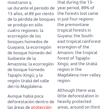
that during the 13-
mostraron q
year period, 89% of
ue durante el periodo de
the forests lost came
13 años, el 89 por ciento
in just four regions:
de la pérdida de bosques
the premontane
se produjo en sólo
tropical forests in
cuatro regiones: la
Guyana;
the South-
ecorregión de los
east tropical rainforest
bosques húmedos de
ecoregion of the
Guayana;
la ecorregión
Amazon; the tropical
de bosque húmedo del
forest of Tapajós-
Sudoeste de la
Xingú; and the Urabá
Amazonia; la ecorregión
region in the
de bosque húmedo
Magdalena river valley
Tapajós-Xingú; y la
region.
región Urabá del valle
del río Magdalena.
Although there was
little deforestation in
Aunque había poca
heavily protected
deforestación dentro de
areas, around on third
las áreas de
protección