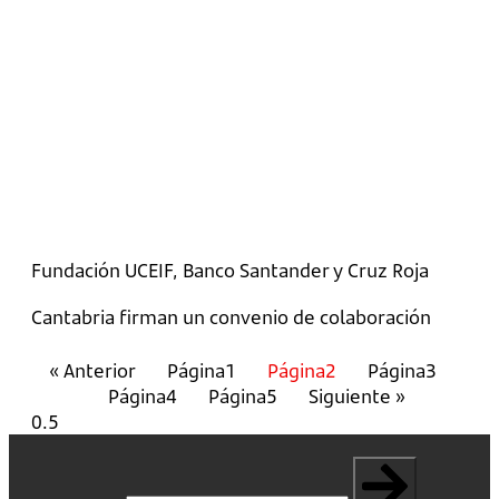
Fundación UCEIF, Banco Santander y Cruz Roja
Cantabria firman un convenio de colaboración
« Anterior
Página
1
Página
2
Página
3
Página
4
Página
5
Siguiente »