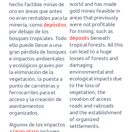
world and has made
hecho factible minas de
gold mines feasible in
oro en áreas que antes
areas that previously
no eran rentables para la
were not profitable
minería,
como
depósitos
for mining,
such as
por debajo de los
deposits
beneath
bosques tropicales.
Todo
tropical forests.
All this
ello puede llevar a una
can lead to a huge
gran pérdida de bosques
losses of forests and
e impactos ambientales
damaging
y ecológicos graves por
environmental and
la eliminación de la
ecological impacts due
vegetación,
la puesta a
to the loss of
punto de carreteras y
vegetation,
the
ferrocarriles para el
creation of access
acceso y la creación de
roads and railroads
asentamientos
and the establishment
organizados.
of organized
Algunos de los impactos
settlements.
a
largo plazo
incluyen