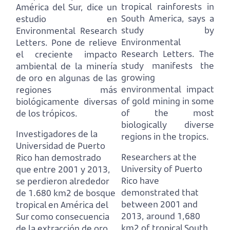
tropical rainforests in
América del Sur, dice un
South America, says a
estudio en
study by
Environmental Research
Environmental
Letters.
Pone de relieve
Research Letters.
The
el creciente impacto
study manifests the
ambiental de la minería
growing
de oro en algunas de las
environmental impact
regiones más
of gold mining in some
biológicamente diversas
of the most
de los trópicos.
biologically diverse
Investigadores de la
regions in the tropics.
Universidad de Puerto
Researchers at the
Rico han demostrado
University of Puerto
que entre 2001 y 2013,
Rico have
se perdieron alrededor
demonstrated that
de 1.680 km2 de bosque
between 2001 and
tropical en América del
2013, around 1,680
Sur como consecuencia
km2 of tropical South
de la extracción de oro.