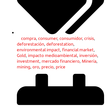
compra
,
consumer
,
consumidor
,
crisis
,
deforestación
,
deforestation
,
environmental impact
,
financial market
,
Gold
,
impacto medioambiental
,
inversión
,
investment
,
mercado financiero
,
Minería
,
mining
,
oro
,
precio
,
price