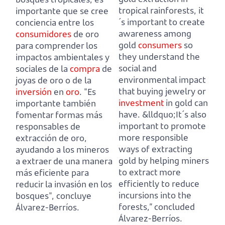
tropical rainforests,
it
importante que se cree
´s important to create
conciencia entre los
awareness among
consumidores
de oro
gold
consumers
so
para comprender los
they understand the
impactos ambientales y
social and
sociales de la
compra
de
environmental impact
joyas de oro o de la
that buying jewelry or
inversión
en
oro
.
"Es
investment
in gold can
importante también
have.
&lldquo;It´s also
fomentar formas más
important to promote
responsables de
more responsible
extracción de oro,
ways of extracting
ayudando a los mineros
gold by helping miners
a extraer de una manera
to extract more
más eficiente para
efficiently to reduce
reducir la invasión en los
incursions into the
bosques", concluye
forests,” concluded
Álvarez-Berríos.
Álvarez-Berríos.