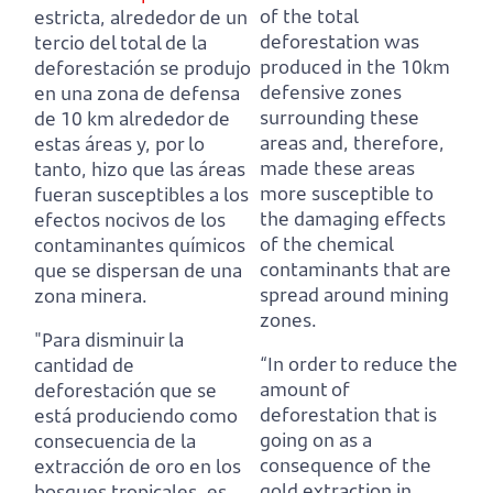
of the total
estricta, alrededor de un
deforestation was
tercio del total de la
produced in the 10km
deforestación se produjo
defensive zones
en una zona de defensa
surrounding these
de 10 km alrededor de
areas and,
therefore,
estas áreas y,
por lo
made these areas
tanto, hizo que las áreas
more susceptible to
fueran susceptibles a los
the damaging effects
efectos nocivos de los
of the chemical
contaminantes químicos
contaminants that are
que se dispersan de una
spread around mining
zona minera.
zones.
"Para disminuir la
“In order to reduce the
cantidad de
amount of
deforestación que se
deforestation that is
está produciendo como
going on as a
consecuencia de la
consequence of the
extracción de oro en los
gold extraction in
bosques tropicales,
es