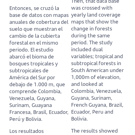
Then, that data base
was crossed with
Entonces, se cruzó la
yearly land coverage
base de datos con mapas
maps that show the
anuales de cobertura del
change in forests
suelo que muestran el
during the same
cambio de la cubierta
period.
The study
forestal en el mismo
included dual
periodo.
El estudio
variables; tropical and
abarcó el bioma de
subtropical forests in
bosques tropicales y
South American under
subtropicales de
1,000m of elevation,
América del Sur por
and looked at
debajo de 1.000 m,
que
Colombia, Venezuela,
comprende Colombia,
Guyana, Surinam,
Venezuela, Guyana,
French Guyana, Brazil,
Surinam, Guayana
Ecuador, Peru and
Francesa, Brasil, Ecuador,
Bolivia.
Perú y Bolivia.
The results showed
Los resultados