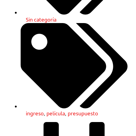
Sin categoría
ingreso
,
película
,
presupuesto