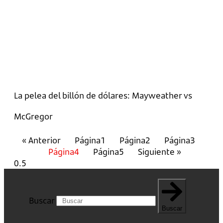
La pelea del billón de dólares: Mayweather vs
McGregor
« Anterior
Página
1
Página
2
Página
3
Página
4
Página
5
Siguiente »
Buscar
Buscar