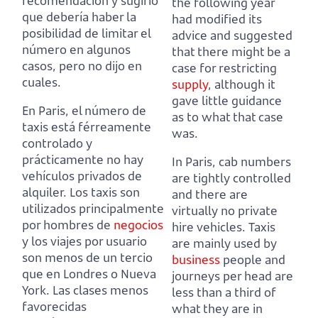
recomendación y sugirió
the following year
que debería haber la
had modified its
posibilidad de limitar el
advice and suggested
número en algunos
that there might be a
casos, pero no dijo en
case for restricting
cuales.
supply
, although it
gave little guidance
En Paris, el número de
as to what that case
taxis está férreamente
was.
controlado y
prácticamente no hay
In Paris, cab numbers
vehículos privados de
are tightly controlled
alquiler.
Los taxis son
and there are
utilizados principalmente
virtually no private
por hombres de
negocios
hire vehicles.
Taxis
y los viajes por usuario
are mainly used by
son menos de un tercio
business
people and
que en Londres o Nueva
journeys per head are
York.
Las clases menos
less than a third of
favorecidas
what they are in