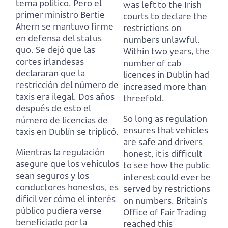
tema político.
Pero el
was left to the Irish
primer ministro Bertie
courts to declare the
Ahern se mantuvo firme
restrictions on
en defensa del status
numbers unlawful.
quo.
Se dejó que las
Within two years, the
cortes irlandesas
number of cab
declararan que la
licences in Dublin had
restricción del número de
increased more than
taxis era ilegal.
Dos años
threefold.
después de esto el
So long as regulation
número de licencias de
ensures that vehicles
taxis en Dublín se triplicó.
are safe and drivers
Mientras la regulación
honest,
it is difficult
asegure que los vehículos
to see how the public
sean seguros y los
interest could ever be
conductores honestos,
es
served by restrictions
difícil ver cómo el interés
on numbers.
Britain’s
público pudiera verse
Office of Fair Trading
beneficiado por la
reached this