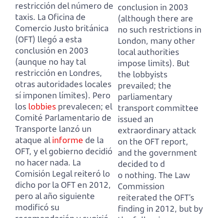
restricción del número de
conclusion in 2003
taxis.
La Oficina de
(although there are
Comercio Justo británica
no such restrictions in
(OFT) llegó a esta
London, many other
conclusión en 2003
local authorities
(aunque no hay tal
impose limits).
But
restricción en Londres,
the lobbyists
otras autoridades locales
prevailed; the
sí imponen límites).
Pero
parliamentary
los
lobbies
prevalecen; el
transport committee
Comité Parlamentario de
issued an
Transporte lanzó un
extraordinary attack
ataque al
informe
de la
on the OFT report,
OFT, y el gobierno decidió
and the government
no hacer nada.
La
decided to d
Comisión Legal reiteró lo
o nothing.
The Law
dicho por la OFT en 2012,
Commission
pero al año siguiente
reiterated the OFT’s
modificó su
finding in 2012,
but by