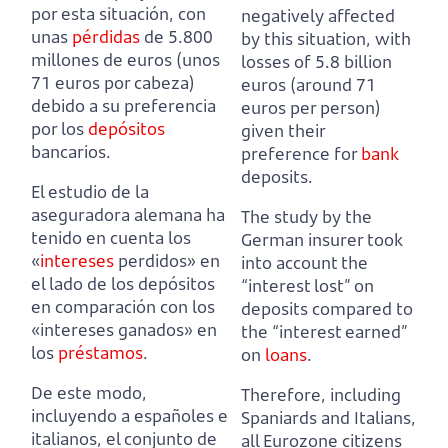
por esta situación,
con
negatively affected
unas
pérdidas
de 5.800
by this situation,
with
millones de euros (unos
losses of 5.8 billion
71 euros por cabeza)
euros (around 71
debido a su preferencia
euros per person)
por los
depósitos
given their
bancarios.
preference for
bank
deposits.
El estudio de la
aseguradora alemana ha
The study by the
tenido en cuenta los
German insurer took
«
intereses
perdidos» en
into account the
el lado de los depósitos
“interest lost” on
en comparación con los
deposits
compared to
«intereses ganados» en
the “interest earned”
los
préstamos
.
on
loans
.
De este modo,
Therefore, including
incluyendo a españoles e
Spaniards and Italians,
italianos, el conjunto de
all Eurozone citizens