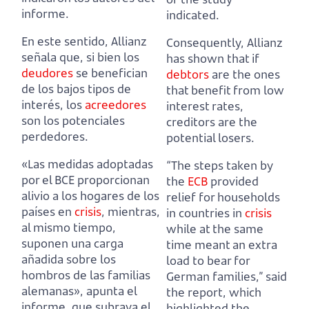
informe.
indicated.
En este sentido, Allianz
Consequently, Allianz
señala que, si bien los
has shown that if
deudores
se benefician
debtors
are the ones
de los bajos tipos de
that benefit from low
interés, los
acreedores
interest rates,
son los potenciales
creditors are the
perdedores.
potential losers.
«Las medidas adoptadas
“The steps taken by
por el BCE proporcionan
the
ECB
provided
alivio a los hogares de los
relief for households
países en
crisis
, mientras,
in countries in
crisis
al mismo tiempo,
while
at the same
suponen una carga
time meant an extra
añadida sobre los
load to bear for
hombros de las familias
German families,” said
alemanas», apunta el
the report,
which
informe,
que subraya el
highlighted the