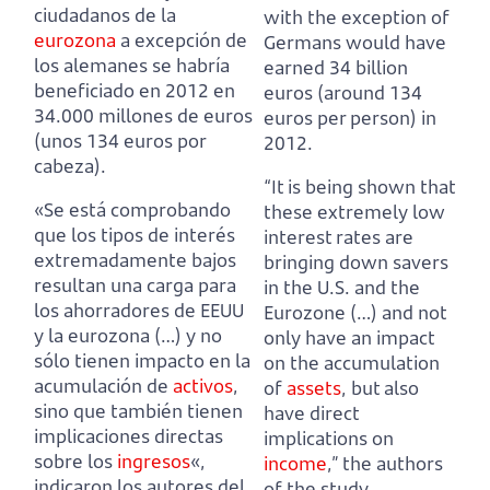
ciudadanos de la
with the exception of
eurozona
a excepción de
Germans
would have
los alemanes
se habría
earned 34 billion
beneficiado en 2012 en
euros (around 134
34.000 millones de euros
euros per person) in
(unos 134 euros por
2012.
cabeza).
“It is being shown that
«Se está comprobando
these extremely low
que los tipos de interés
interest rates are
extremadamente bajos
bringing down savers
resultan una carga para
in the U.S. and the
los ahorradores de EEUU
Eurozone (…)
and not
y la eurozona (…)
y no
only have an impact
sólo tienen impacto en la
on the accumulation
acumulación de
activos
,
of
assets
, but also
sino que también tienen
have direct
implicaciones directas
implications on
sobre los
ingresos
«,
income
,” the authors
indicaron los autores del
of the study