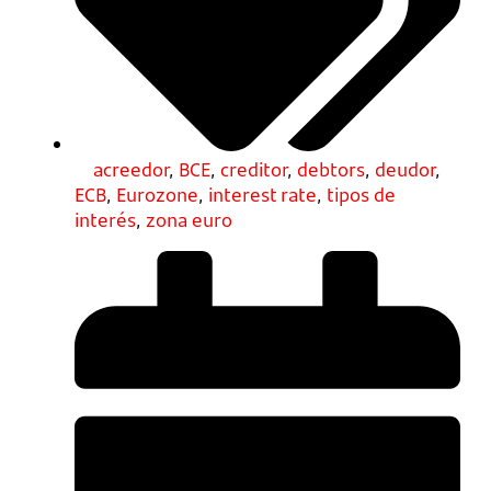
acreedor
,
BCE
,
creditor
,
debtors
,
deudor
,
ECB
,
Eurozone
,
interest rate
,
tipos de
interés
,
zona euro