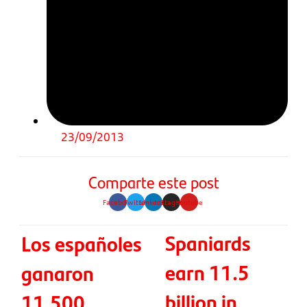
23/09/2013
Comparte este post
Facebook
Twitter
Linkedin
Instagram
Youtube
Spaniards
Los españoles
earn 11.5
ganaron
billion in
11.500