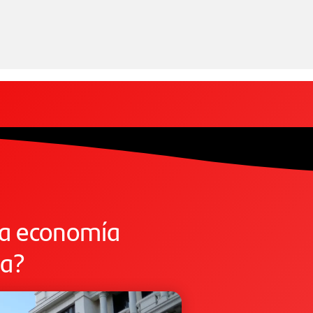
 la economía
va?