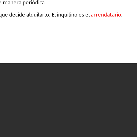
e manera periódica.
ue decide alquilarlo. El inquilino es el
arrendatario
.