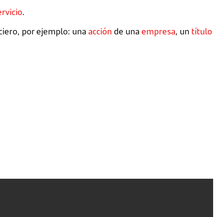
ervicio
.
ciero, por ejemplo: una
acción
de una
empresa
, un
título