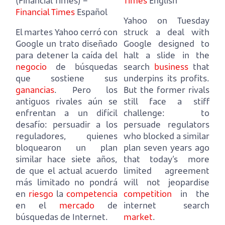
(Financial Times) –
Times
English
Financial Times
Español
Yahoo on Tuesday
El martes Yahoo cerró con
struck a deal with
Google un trato diseñado
Google designed to
para detener la caída del
halt a slide in the
negocio
de búsquedas
search
business
that
que sostiene sus
underpins its profits.
ganancias
.
Pero los
But the former rivals
antiguos rivales aún se
still face a stiff
enfrentan a un difícil
challenge:
to
desafío:
persuadir a los
persuade regulators
reguladores, quienes
who blocked a similar
bloquearon un plan
plan seven years ago
similar hace siete años,
that today’s more
de que el actual acuerdo
limited agreement
más limitado no pondrá
will not jeopardise
en
riesgo
la
competencia
competition
in the
en el
mercado
de
internet search
búsquedas de Internet.
market
.