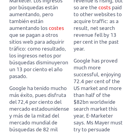
Marketer.
Los ingresos
revenue is rising,
but
por búsquedas están
so are the
costs
paid
aumentando,
pero
to other websites to
también están
acquire traffic:
as a
aumentando los
costes
result, net search
que se pagan a otros
revenue fell by 13
sitios web para adquirir
per cent in the past
tráfico:
como resultado,
year.
los ingresos netos por
Google has proved
búsquedas disminuyeron
much more
un 13 por ciento el año
successful, enjoying
pasado.
72.4 per cent of the
Google ha tenido mucho
US market
and more
más éxito, pues disfruta
than half of the
del 72,4 por ciento del
$82bn worldwide
mercado estadounidense
search market this
y más de la mitad del
year, E-Marketer
mercado mundial de
says.
Ms Mayer must
búsquedas de 82 mil
try to persuade