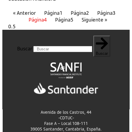
« Anterior
Página
1
Página
2
Página
3
Página
4
Página
5
Siguiente »
Buscar
Buscar
Avenida de los Castros, 44
-CDTUC-
Fase A – Local 108-111
39005 Santander, Cantabria, España.