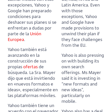
excepciones, Yahoo y
Latin America.
Even
Google han preparado
with those
condiciones para
exceptions, Yahoo
deshacer sus planes si se
and Google have
enfrentan a dudas por
made provisions to
parte de la
Unión
unwind their plan if
Europea
.
they face challenges
from the EU.
Yahoo también está
avanzando en la
Yahoo is also pressing
construcción de sus
on with building its
propias
ofertas
de
own search
búsqueda.
La Sra. Mayer
offerings.
Ms Mayer
dijo que está invirtiendo
said it is investing in
en «nuevos formatos e
“new formats and
ideas», especialmente en
new ideas”,
las plataformas móviles.
particularly on
mobile.
Yahoo también tiene un
acuerdo con el navegador
Yahoo also has a deal