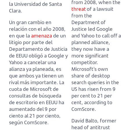
from 2008, when the
la Universidad de Santa
threat
of a lawsuit
Clara.
from the
Un gran cambio en
Department of
relación con el año 2008,
Justice
led Google
en que la
amenaza
de un
and Yahoo to call off a
litigio por parte del
planned alliance,
Departamento de Justicia
they now have a
de EEUU
obligó a Google y
more significant
Yahoo a cancelar una
competitor.
alianza ya planeada, es
Microsoft’s own
que ambos ya tienen un
share of desktop
rival más importante.
La
search queries in the
cuota de Microsoft de
US has risen from 9
consultas de búsqueda
per cent to 21 per
de escritorio en EEUU ha
cent, according to
aumentado del 9 por
ComScore.
ciento al 21 por ciento,
David Balto, former
según ComScore.
head of antitrust