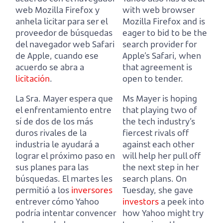
web Mozilla Firefox y
with web browser
anhela licitar
para ser el
Mozilla Firefox and is
proveedor de búsquedas
eager
to bid to be the
del navegador web Safari
search provider for
de Apple, cuando ese
Apple’s Safari, when
acuerdo se abra a
that agreement is
licitación
.
open to tender.
La Sra. Mayer espera que
Ms Mayer is hoping
el enfrentamiento entre
that playing two of
sí de dos de los más
the tech industry’s
duros rivales de la
fiercest rivals off
industria le ayudará a
against each other
lograr el próximo paso en
will help her pull off
sus planes para las
the next step in her
búsquedas.
El martes les
search plans.
On
permitió a los
inversores
Tuesday, she gave
entrever cómo Yahoo
investors
a peek into
podría intentar convencer
how Yahoo might try