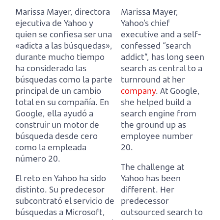
Marissa Mayer, directora
Marissa Mayer,
ejecutiva de Yahoo y
Yahoo’s chief
quien se confiesa ser una
executive and a self-
«adicta a las búsquedas»
,
confessed “search
durante mucho tiempo
addict”,
has long seen
ha considerado las
search as central to a
búsquedas como la parte
turnround at her
principal de un cambio
company
.
At Google,
total en su compañía.
En
she helped build a
Google, ella ayudó a
search engine from
construir un motor de
the ground up as
búsqueda desde cero
employee number
como la empleada
20.
número 20.
The challenge at
El reto en Yahoo ha sido
Yahoo has been
distinto.
Su predecesor
different.
Her
subcontrató el servicio de
predecessor
búsquedas a Microsoft,
outsourced search to