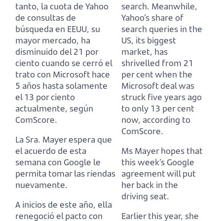
tanto, la cuota de Yahoo
search.
Meanwhile,
de consultas de
Yahoo’s share of
búsqueda en EEUU,
su
search queries in the
mayor mercado, ha
US,
its biggest
disminuido del 21 por
market, has
ciento
cuando se cerró el
shrivelled from 21
trato con Microsoft hace
per cent
when the
5 años hasta solamente
Microsoft deal was
el 13 por ciento
struck five years ago
actualmente, según
to only 13 per cent
ComScore.
now, according to
ComScore.
La Sra. Mayer espera que
el acuerdo de esta
Ms Mayer hopes that
semana con Google le
this week’s Google
permita tomar las riendas
agreement will put
nuevamente.
her back in the
driving seat.
A inicios de este año, ella
renegoció el pacto con
Earlier this year, she