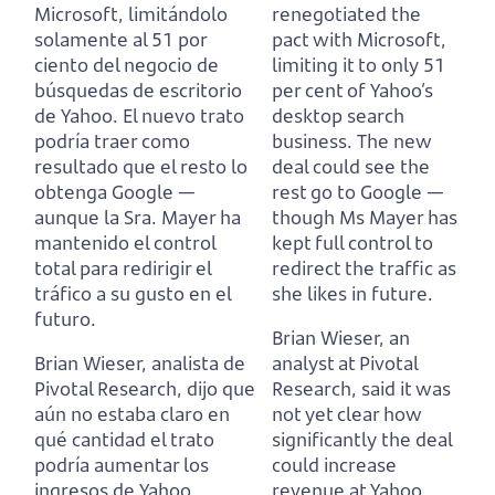
Microsoft,
limitándolo
renegotiated the
solamente al 51 por
pact with Microsoft,
ciento del negocio de
limiting it to only 51
búsquedas de escritorio
per cent of Yahoo’s
de Yahoo.
El nuevo trato
desktop search
podría traer como
business.
The new
resultado que el resto lo
deal could see the
obtenga Google —
rest go to Google —
aunque la Sra. Mayer ha
though Ms Mayer has
mantenido el control
kept full control to
total para redirigir el
redirect the traffic as
tráfico a su gusto en el
she likes in future.
futuro.
Brian Wieser, an
Brian Wieser, analista de
analyst at Pivotal
Pivotal Research,
dijo que
Research,
said it was
aún no estaba claro en
not yet clear how
qué cantidad el trato
significantly the deal
podría aumentar los
could increase
ingresos de Yahoo,
revenue at Yahoo,