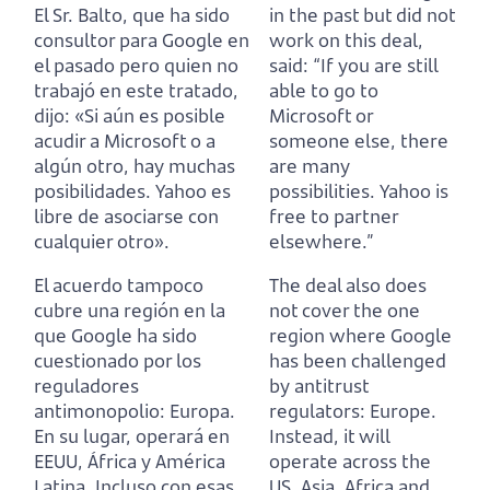
El Sr. Balto, que ha sido
in the past but did not
consultor para Google en
work on this deal,
el pasado pero quien no
said:
“If you are still
trabajó en este tratado,
able to go to
dijo:
«Si aún es posible
Microsoft or
acudir a Microsoft o a
someone else, there
algún otro, hay muchas
are many
posibilidades.
Yahoo es
possibilities.
Yahoo is
libre de asociarse con
free to partner
cualquier otro».
elsewhere.”
El acuerdo tampoco
The deal also does
cubre una región en la
not cover the one
que Google ha sido
region where Google
cuestionado por los
has been challenged
reguladores
by antitrust
antimonopolio: Europa.
regulators: Europe.
En su lugar, operará en
Instead, it will
EEUU, África y América
operate across the
Latina.
Incluso con esas
US, Asia, Africa and