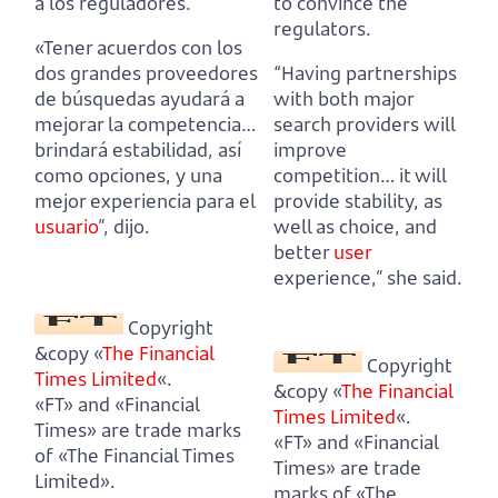
a los reguladores.
to convince the
regulators.
«Tener acuerdos con los
dos grandes proveedores
“Having partnerships
de búsquedas ayudará a
with both major
mejorar la competencia…
search providers will
brindará estabilidad, así
improve
como opciones, y una
competition…
it will
mejor experiencia para el
provide stability, as
usuario
”, dijo.
well as choice, and
better
user
experience,” she said.
Copyright
&copy «
The Financial
Copyright
Times Limited
«.
&copy «
The Financial
«FT» and «Financial
Times Limited
«.
Times» are trade marks
«FT» and «Financial
of «The Financial Times
Times» are trade
Limited».
marks of «The