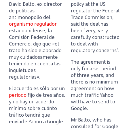
David Balto, ex director
policy at the US
de políticas
regulator the Federal
antimonopolio del
Trade Commission,
organismo regulador
said the deal has
estadounidense, la
been “very, very
Comisión Federal de
carefully constructed
Comercio,
dijo que «el
to deal with
trato ha sido elaborado
regulatory concerns”.
muy cuidadosamente
The agreement is
teniendo en cuenta las
only for a set period
inquietudes
of three years,
and
regulatorias».
there is no minimum
El acuerdo es sólo por un
agreement on how
periodo
fijo de tres años,
much traffic Yahoo
y no hay un acuerdo
will have to send to
mínimo sobre cuánto
Google.
tráfico tendrá que
Mr Balto, who has
enviarle Yahoo a Google.
consulted for Google