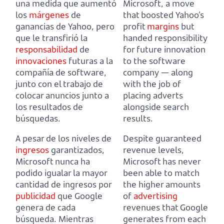
una medida que aumentó
Microsoft, a move
los
márgenes
de
that boosted Yahoo’s
ganancias de Yahoo,
pero
profit
margins
but
que le transfirió la
handed responsibility
responsabilidad
de
for future innovation
innovaciones
futuras a la
to the software
compañía de software,
company —
along
junto con el trabajo de
with the job of
colocar anuncios junto a
placing adverts
los resultados de
alongside search
búsquedas.
results.
A pesar de los niveles de
Despite guaranteed
ingresos
garantizados,
revenue levels,
Microsoft nunca ha
Microsoft has never
podido igualar la mayor
been able to match
cantidad de ingresos por
the higher amounts
publicidad
que Google
of
advertising
genera de cada
revenues that Google
búsqueda.
Mientras
generates from each