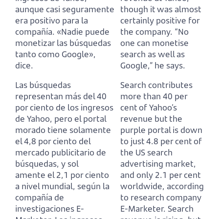
aunque casi seguramente
though it was almost
era positivo para la
certainly positive for
compañía.
«Nadie puede
the company.
“No
monetizar las búsquedas
one can monetise
tanto como Google»,
search as well as
dice.
Google,” he says.
Las búsquedas
Search contributes
representan más del 40
more than 40 per
por ciento de los ingresos
cent of Yahoo’s
de Yahoo,
pero el portal
revenue
but the
morado tiene solamente
purple portal is down
el 4,8 por ciento del
to just 4.8 per cent of
mercado publicitario de
the US search
búsquedas,
y sol
advertising market,
amente el 2,1 por ciento
and only 2.1 per cent
a nivel mundial, según la
worldwide, according
compañía de
to research company
investigaciones E-
E-Marketer.
Search