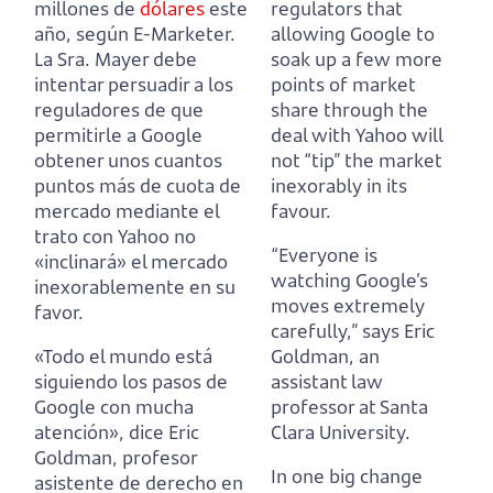
millones de
dólares
este
regulators that
año, según E-Marketer.
allowing Google
to
La Sra. Mayer debe
soak up a few more
intentar persuadir a los
points of market
reguladores de que
share through the
permitirle a Google
deal with Yahoo will
obtener unos cuantos
not “tip” the market
puntos más de cuota de
inexorably in its
mercado mediante el
favour.
trato con Yahoo no
“Everyone is
«inclinará» el mercado
watching Google’s
inexorablemente en su
moves extremely
favor.
carefully,”
says Eric
«Todo el mundo está
Goldman, an
siguiendo los pasos de
assistant law
Google con mucha
professor at Santa
atención»,
dice Eric
Clara University.
Goldman, profesor
In one big change
asistente de derecho en