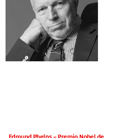
Edmund Phelps – Premio Nobel de