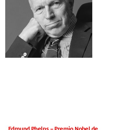
Edmund Phelps – Premio Nobel de