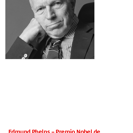
Edmund Phelps – Premio Nobel de