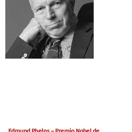
Edmund Phelps – Premio Nobel de