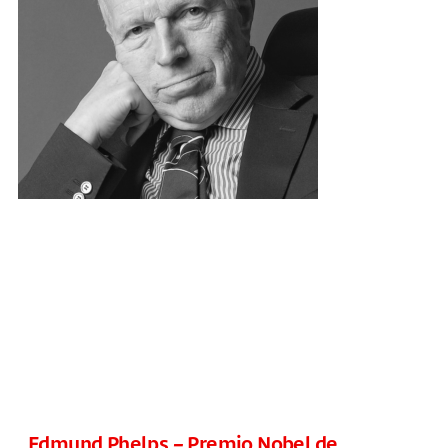
Edmund Phelps – Premio Nobel de