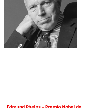
Edmund Phelps – Premio Nobel de