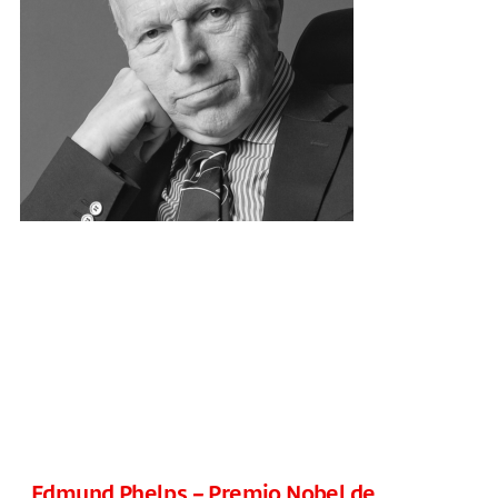
Edmund Phelps – Premio Nobel de