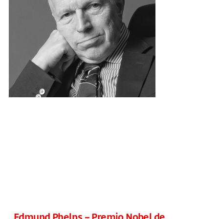
Edmund Phelps – Premio Nobel de