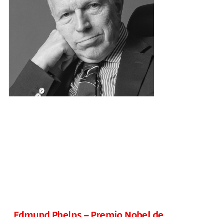
Edmund Phelps – Premio Nobel de