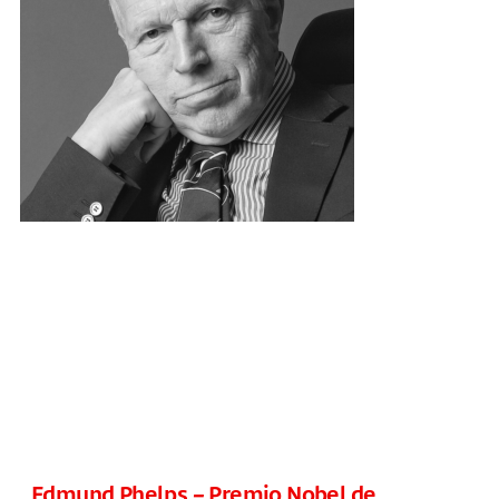
Edmund Phelps – Premio Nobel de