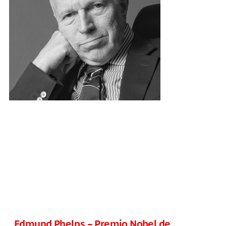
Edmund Phelps – Premio Nobel de