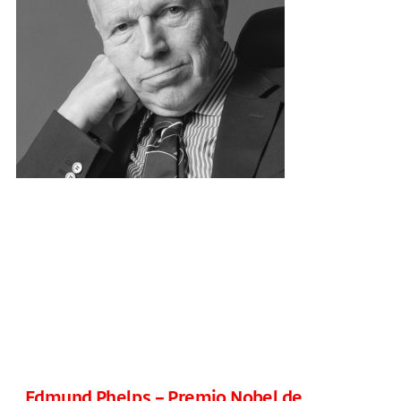
Edmund Phelps – Premio Nobel de