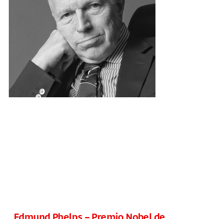
Edmund Phelps – Premio Nobel de