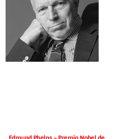
Edmund Phelps – Premio Nobel de