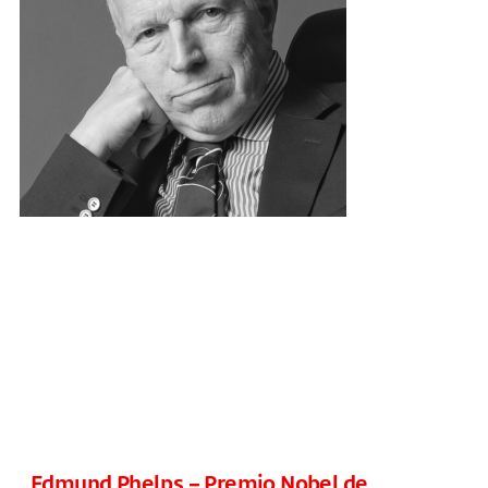
Edmund Phelps – Premio Nobel de