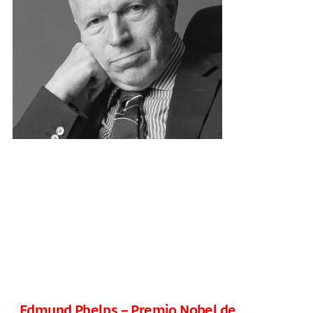
Edmund Phelps – Premio Nobel de