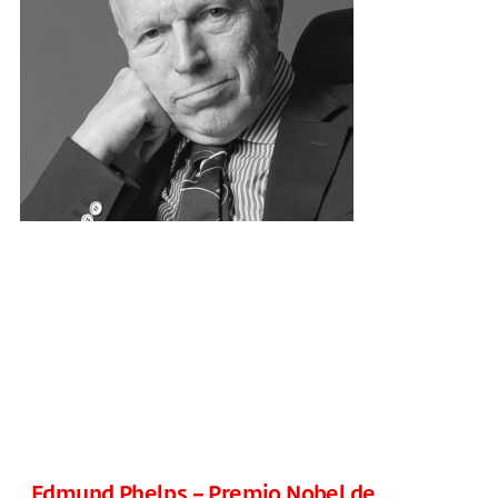
Edmund Phelps – Premio Nobel de