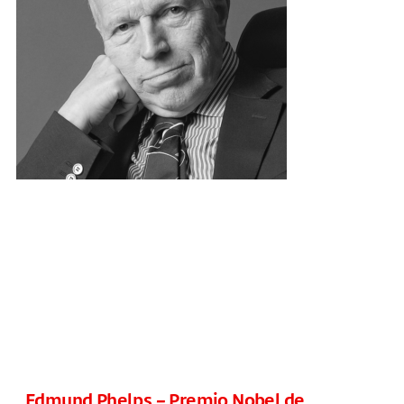
Edmund Phelps – Premio Nobel de