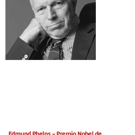
Edmund Phelps – Premio Nobel de