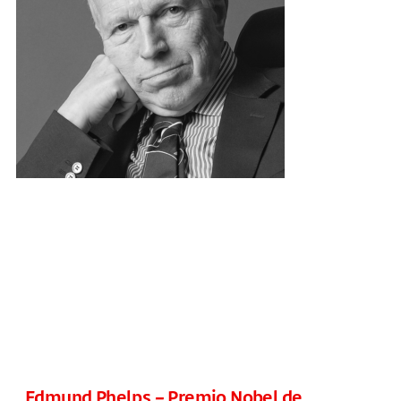
Edmund Phelps – Premio Nobel de