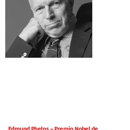
Edmund Phelps – Premio Nobel de