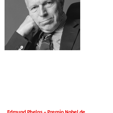
Edmund Phelps – Premio Nobel de