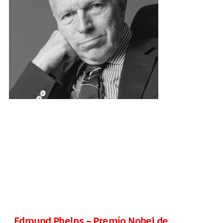
Edmund Phelps – Premio Nobel de