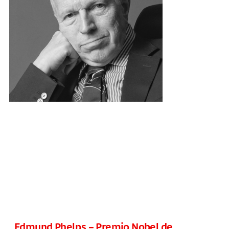
Edmund Phelps – Premio Nobel de