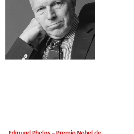
Edmund Phelps – Premio Nobel de