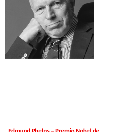
Edmund Phelps – Premio Nobel de