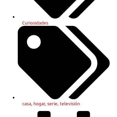
Curiosidades
casa
,
hogar
,
serie
,
televisión