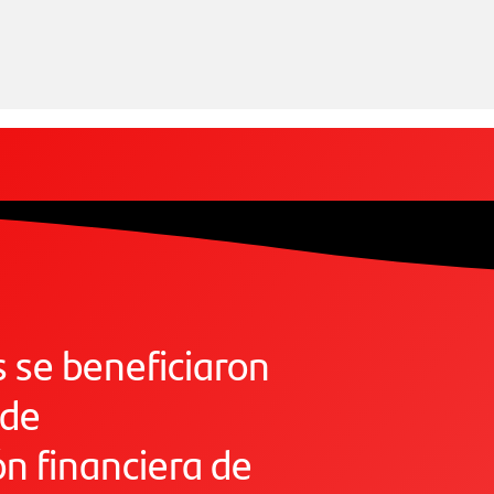
 se beneficiaron
 de
ón financiera de