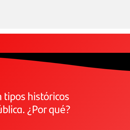
tipos históricos
blica. ¿Por qué?