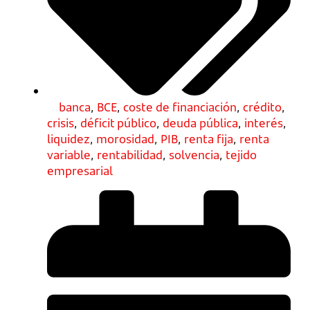
banca
,
BCE
,
coste de financiación
,
crédito
,
crisis
,
déficit público
,
deuda pública
,
interés
,
liquidez
,
morosidad
,
PIB
,
renta fija
,
renta
variable
,
rentabilidad
,
solvencia
,
tejido
empresarial