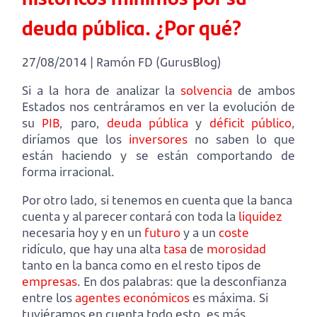
deuda pública. ¿Por qué?
27/08/2014 | Ramón FD (GurusBlog)
Si a la hora de analizar la
solvencia
de ambos
Estados nos centráramos en ver la evolución de
su
PIB
, paro,
deuda pública
y
déficit público
,
diríamos que los
inversores
no saben lo que
están haciendo y se están comportando de
forma irracional.
Por otro lado, si tenemos en cuenta que la banca
cuenta y al parecer contará con toda la
liquidez
necesaria hoy y en un
futuro
y a un
coste
ridículo, que hay una alta
tasa
de
morosidad
tanto en la banca como en el resto tipos de
empresas
. En dos palabras: que la desconfianza
entre los
agentes económicos
es máxima. Si
tuviéramos en cuenta todo esto, es más