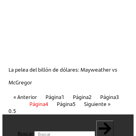
La pelea del billón de dólares: Mayweather vs
McGregor
« Anterior
Página
1
Página
2
Página
3
Página
4
Página
5
Siguiente »
Buscar