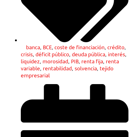
banca
,
BCE
,
coste de financiación
,
crédito
,
crisis
,
déficit público
,
deuda pública
,
interés
,
liquidez
,
morosidad
,
PIB
,
renta fija
,
renta
variable
,
rentabilidad
,
solvencia
,
tejido
empresarial