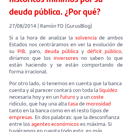
deuda pública. ¿Por qué?
27/08/2014 | Ramón FD (GurusBlog)
Si a la hora de analizar la
solvencia
de ambos
Estados nos centráramos en ver la evolución de
su
PIB
, paro,
deuda pública
y
déficit público
,
diríamos que los
inversores
no saben lo que
están haciendo y se están comportando de
forma irracional.
Por otro lado, si tenemos en cuenta que la banca
cuenta y al parecer contará con toda la
liquidez
necesaria hoy y en un
futuro
y a un
coste
ridículo, que hay una alta
tasa
de
morosidad
tanto en la banca como en el resto tipos de
empresas
. En dos palabras: que la desconfianza
entre los
agentes económicos
es máxima. Si
tuviéramos en cuenta todo esto, es más