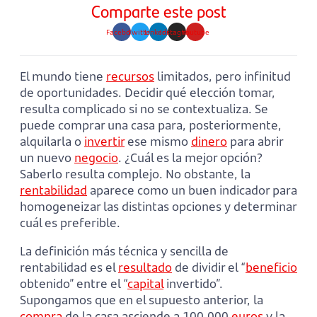
Comparte este post
Facebook
Twitter
Linkedin
Instagram
Youtube
El mundo tiene
recursos
limitados, pero infinitud
de oportunidades. Decidir qué elección tomar,
resulta complicado si no se contextualiza. Se
puede comprar una casa para, posteriormente,
alquilarla o
invertir
ese mismo
dinero
para abrir
un nuevo
negocio
. ¿Cuál es la mejor opción?
Saberlo resulta complejo. No obstante, la
rentabilidad
aparece como un buen indicador para
homogeneizar las distintas opciones y determinar
cuál es preferible.
La definición más técnica y sencilla de
rentabilidad es el
resultado
de dividir el “
beneficio
obtenido” entre el “
capital
invertido”.
Supongamos que en el supuesto anterior, la
compra
de la casa asciende a 100.000
euros
y la