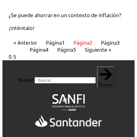
¿Se puede ahorrar en un contexto de inflación?
¡Inténtalo!
« Anterior
Página
1
Página
2
Página
3
Página
4
Página
5
Siguiente »
Buscar
Buscar