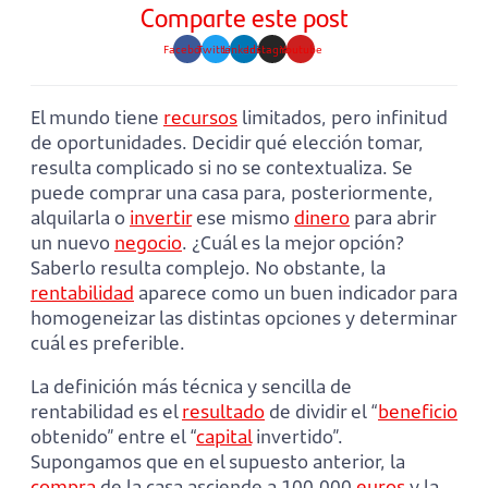
Comparte este post
Facebook
Twitter
Linkedin
Instagram
Youtube
El mundo tiene
recursos
limitados, pero infinitud
de oportunidades. Decidir qué elección tomar,
resulta complicado si no se contextualiza. Se
puede comprar una casa para, posteriormente,
alquilarla o
invertir
ese mismo
dinero
para abrir
un nuevo
negocio
. ¿Cuál es la mejor opción?
Saberlo resulta complejo. No obstante, la
rentabilidad
aparece como un buen indicador para
homogeneizar las distintas opciones y determinar
cuál es preferible.
La definición más técnica y sencilla de
rentabilidad es el
resultado
de dividir el “
beneficio
obtenido” entre el “
capital
invertido”.
Supongamos que en el supuesto anterior, la
compra
de la casa asciende a 100.000
euros
y la