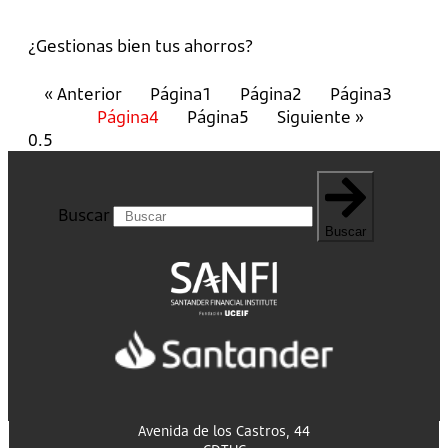
¿Gestionas bien tus ahorros?
« Anterior
Página
1
Página
2
Página
3
Página
4
Página
5
Siguiente »
Buscar
Buscar
Avenida de los Castros, 44