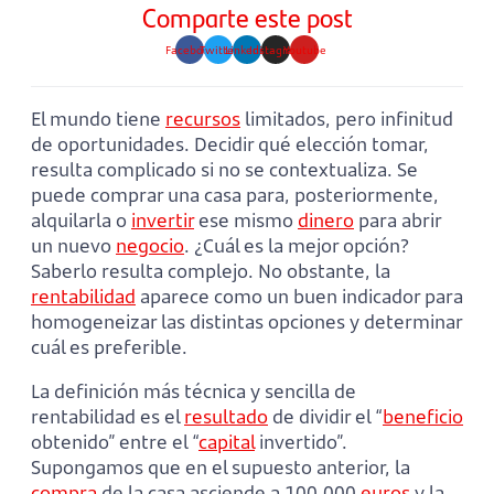
Comparte este post
Facebook
Twitter
Linkedin
Instagram
Youtube
El mundo tiene
recursos
limitados, pero infinitud
de oportunidades. Decidir qué elección tomar,
resulta complicado si no se contextualiza. Se
puede comprar una casa para, posteriormente,
alquilarla o
invertir
ese mismo
dinero
para abrir
un nuevo
negocio
. ¿Cuál es la mejor opción?
Saberlo resulta complejo. No obstante, la
rentabilidad
aparece como un buen indicador para
homogeneizar las distintas opciones y determinar
cuál es preferible.
La definición más técnica y sencilla de
rentabilidad es el
resultado
de dividir el “
beneficio
obtenido” entre el “
capital
invertido”.
Supongamos que en el supuesto anterior, la
compra
de la casa asciende a 100.000
euros
y la