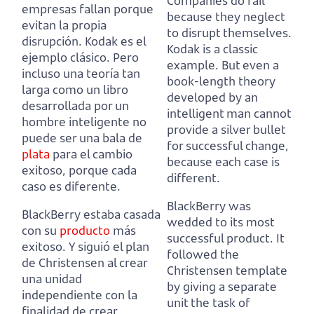
Companies do fail
empresas fallan porque
because they neglect
evitan la propia
to disrupt themselves.
disrupción. Kodak es el
Kodak is a classic
ejemplo clásico.
P
ero
example.
But even a
incluso una teoría tan
book-length theory
larga como un libro
developed by an
desarrollada por un
intelligent man cannot
hombre inteligente no
provide a silver bullet
puede ser una bala de
for successful change,
plata
para el cambio
because each case is
exitoso, porque cada
different.
caso es diferente.
BlackBerry was
BlackBerry estaba casada
wedded to its most
con su
producto
más
successful product.
It
exitoso.
Y
siguió el plan
followed the
de Christensen al crear
Christensen template
una unidad
by giving a separate
independiente con la
unit the task of
finalidad de crear