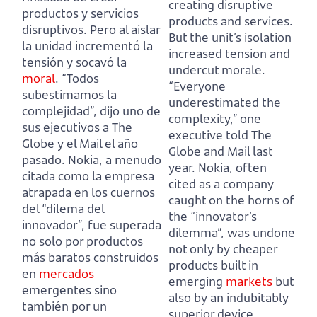
creating disruptive
productos y servicios
products and services.
disruptivos.
Pero al aislar
But the unit’s isolation
la unidad incrementó la
increased tension and
tensión y socavó la
undercut morale.
moral
.
“Todos
“Everyone
subestimamos la
underestimated the
complejidad”, dijo uno de
complexity,” one
sus ejecutivos a The
executive told The
Globe y el Mail el año
Globe and Mail last
pasado.
Nokia, a menudo
year.
Nokia, often
citada como la empresa
cited as a company
atrapada en los cuernos
caught on the horns of
del “dilema del
the “innovator’s
innovador”,
fue superada
dilemma”,
was undone
no solo por productos
not only by cheaper
más baratos construidos
products built in
en
mercados
emerging
markets
but
emergentes sino
also by an indubitably
también por un
superior device,