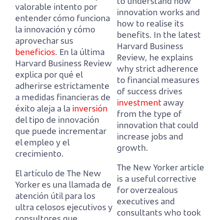
to understand how
valorable intento por
innovation works and
entender cómo funciona
how to realise its
la innovación y cómo
benefits.
In the latest
aprovechar sus
Harvard Business
beneficios
.
En la última
Review, he explains
Harvard Business Review
why strict adherence
explica por qué el
to financial measures
adherirse estrictamente
of success drives
a medidas financieras de
investment
away
éxito aleja a la
inversión
from the type of
del tipo de innovación
innovation that could
que puede incrementar
increase jobs and
el empleo y el
growth.
crecimiento.
The New Yorker article
El artículo de The New
is a useful corrective
Yorker es una llamada de
for overzealous
atención útil para los
executives and
ultra celosos ejecutivos y
consultants
who took
consultores
que