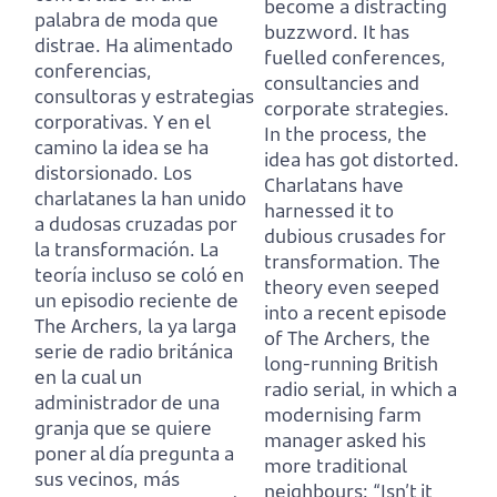
become a distracting
palabra de moda que
buzzword.
It has
distrae.
Ha alimentado
fuelled conferences,
conferencias,
consultancies and
consultoras y estrategias
corporate strategies.
corporativas.
Y en el
In the process, the
camino la idea se ha
idea has got distorted.
distorsionado.
Los
Charlatans have
charlatanes la han unido
harnessed it to
a dudosas cruzadas por
dubious crusades for
la transformación.
La
transformation.
The
teoría incluso se coló en
theory even seeped
un episodio reciente de
into a recent episode
The Archers,
la ya larga
of The Archers,
the
serie de radio británica
long-running British
en la cual un
radio serial, in which a
administrador de una
modernising farm
granja que se quiere
manager asked his
poner al día pregunta a
more traditional
sus vecinos, más
neighbours:
“Isn’t it