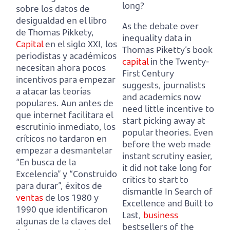
long?
sobre los datos de
desigualdad en el libro
As the debate over
de Thomas Pikkety,
inequality data in
Capital
en el siglo XXI,
los
Thomas Piketty’s book
periodistas y académicos
capital
in the Twenty-
necesitan ahora pocos
First Century
incentivos para empezar
suggests,
journalists
a atacar las teorías
and academics now
populares.
Aun antes de
need little incentive to
que internet facilitara el
start picking away at
escrutinio inmediato, los
popular theories.
Even
críticos no tardaron en
before the web made
empezar a desmantelar
instant scrutiny easier,
“En busca de la
it did not take long for
Excelencia” y “Construido
critics to start to
para durar”,
éxitos de
dismantle
In Search of
ventas
de los 1980 y
Excellence and Built to
1990 que identificaron
Last,
business
algunas de la claves del
bestsellers of the