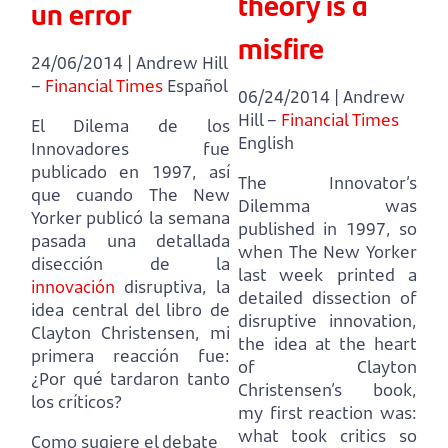
theory is a
un error
misfire
24/06/2014 | Andrew Hill
–
Financial Times
Español
06/24/2014 | Andrew
Hill –
Financial Times
El Dilema de los
English
Innovadores fue
publicado en 1997,
así
The Innovator’s
que cuando The New
Dilemma was
Yorker publicó la semana
published in 1997,
so
pasada una detallada
when The New Yorker
disección de la
last week printed a
innovación
disruptiva,
la
detailed dissection of
idea central del libro de
disruptive innovation,
Clayton Christensen, mi
the idea at the heart
primera reacción fue:
of Clayton
¿Por qué tardaron tanto
Christensen’s book,
los críticos?
my first reaction was:
what took critics so
Como sugiere el debate