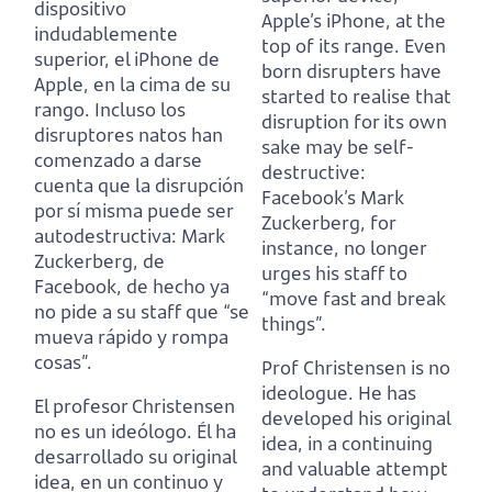
dispositivo
Apple’s iPhone, at the
indudablemente
top of its range.
Even
superior,
el iPhone de
born disrupters have
Apple, en la cima de su
started to realise that
rango.
Incluso los
disruption for its own
disruptores natos han
sake may be self-
comenzado a darse
destructive:
cuenta que la disrupción
Facebook’s Mark
por sí misma puede ser
Zuckerberg, for
autodestructiva:
Mark
instance, no longer
Zuckerberg, de
urges his staff to
Facebook, de hecho ya
“move fast and break
no pide a su staff que “se
things”.
mueva rápido y rompa
cosas”.
Prof Christensen is no
ideologue.
He has
El profesor Christensen
developed his original
no es un ideólogo.
Él ha
idea, in a continuing
desarrollado su original
and valuable attempt
idea, en un continuo y