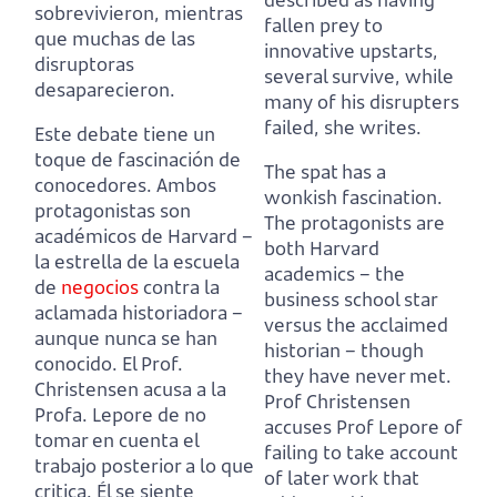
sobrevivieron, mientras
fallen prey to
que muchas de las
innovative upstarts,
disruptoras
several survive, while
desaparecieron.
many of his disrupters
failed, she writes.
Este debate tiene un
toque de fascinación de
The spat has a
conocedores.
Ambos
wonkish fascination.
protagonistas son
The protagonists are
académicos de Harvard
–
both Harvard
la estrella de la escuela
academics
– the
de
negocios
contra la
business school star
aclamada historiadora –
versus the acclaimed
aunque nunca se han
historian – though
conocido.
El Prof.
they have never met.
Christensen acusa a la
Prof Christensen
Profa. Lepore de no
accuses Prof Lepore of
tomar en cuenta el
failing to take account
trabajo posterior a lo que
of later work that
critica.
Él se siente