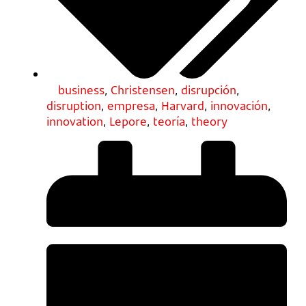
business
,
Christensen
,
disrupción
,
disruption
,
empresa
,
Harvard
,
innovación
,
innovation
,
Lepore
,
teoría
,
theory