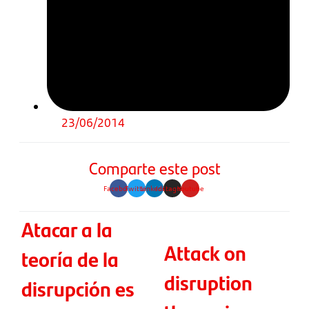
23/06/2014
Comparte este post
Facebook
Twitter
Linkedin
Instagram
Youtube
Atacar a la
Attack on
teoría de la
disruption
disrupción es