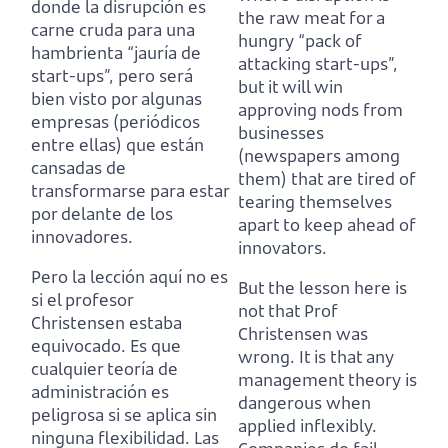
donde la disrupción es
the raw meat for a
carne cruda para una
hungry “pack of
hambrienta “jauría de
attacking start-ups”,
start-ups”,
pero será
but it will win
bien visto por algunas
approving nods from
empresas (periódicos
businesses
entre ellas) que están
(newspapers among
cansadas de
them) that are tired of
transformarse para estar
tearing themselves
por delante de los
apart to keep ahead of
innovadores.
innovators.
Pero la lección aquí no es
But the lesson here is
si el profesor
not that Prof
Christensen estaba
Christensen was
equivocado.
Es que
wrong.
It is that any
cualquier teoría de
management theory is
administración es
dangerous when
peligrosa si se aplica sin
applied inflexibly.
ninguna flexibilidad.
Las