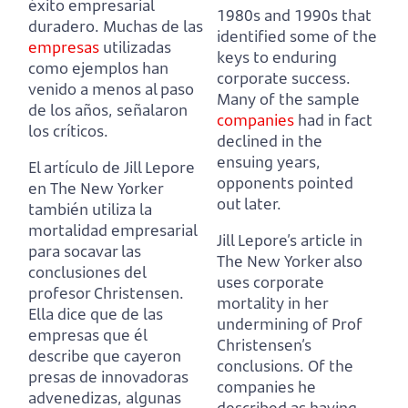
éxito empresarial
1980s and 1990s that
duradero.
Muchas de las
identified some of the
empresas
utilizadas
keys to enduring
como ejemplos han
corporate success.
venido a menos al paso
Many of the sample
de los años, señalaron
companies
had in fact
los críticos.
declined in the
ensuing years,
El artículo de Jill Lepore
opponents pointed
en The New Yorker
out later.
también utiliza la
mortalidad empresarial
Jill Lepore’s article in
para socavar las
The New Yorker also
conclusiones del
uses corporate
profesor Christensen.
mortality in her
Ella dice que de las
undermining of Prof
empresas que él
Christensen’s
describe que cayeron
conclusions.
Of the
presas de innovadoras
companies he
advenedizas,
algunas
described as having