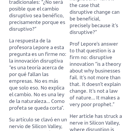
tradicionales:
“¿No será
the case that
posible que el cambio
disruptive change can
disruptivo sea benéfico,
be beneficial,
precisamente porque es
precisely because it’s
disruptivo?”
disruptive?”
La respuesta de la
Prof Lepore’s answer
profesora Lepore a esta
to that question is a
pregunta es un firme no:
firm no:
disruptive
la innovación disruptiva
innovation “is a theory
“es una teoría acerca de
about why businesses
por qué fallan las
fail.
It’s not more than
empresas.
No es más
that. It doesn’t explain
que solo eso. No explica
change.
It’s not a law
el cambio.
No es una ley
of nature… It makes a
de la naturaleza… Como
very poor prophet.”
profeta se queda corta”.
Her article has struck a
Su artículo se clavó en un
nerve in Silicon Valley,
nervio de Silicon Valley,
where disruption is