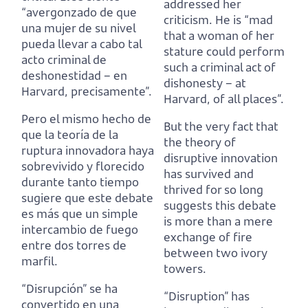
addressed her
“avergonzado de que
criticism.
He is “mad
una mujer de su nivel
that a woman of her
pueda llevar a cabo tal
stature could perform
acto criminal de
such a criminal act of
deshonestidad – en
dishonesty – at
Harvard, precisamente”.
Harvard, of all places”.
Pero el mismo hecho de
But the very fact that
que la teoría de la
the theory of
ruptura innovadora haya
disruptive innovation
sobrevivido y florecido
has survived and
durante tanto tiempo
thrived
for so long
sugiere que este debate
suggests this debate
es más que un simple
is more than a mere
intercambio de fuego
exchange of fire
entre dos torres de
between two ivory
marfil.
towers.
“Disrupción” se ha
“Disruption” has
convertido en una