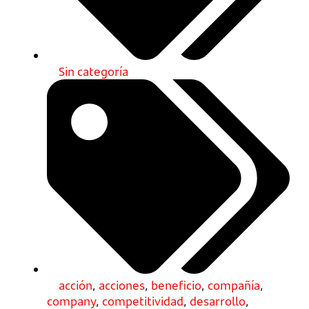
Sin categoría
acción
,
acciones
,
beneficio
,
compañía
,
company
,
competitividad
,
desarrollo
,