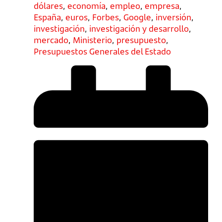
dólares
,
economía
,
empleo
,
empresa
,
España
,
euros
,
Forbes
,
Google
,
inversión
,
investigación
,
investigación y desarrollo
,
mercado
,
Ministerio
,
presupuesto
,
Presupuestos Generales del Estado