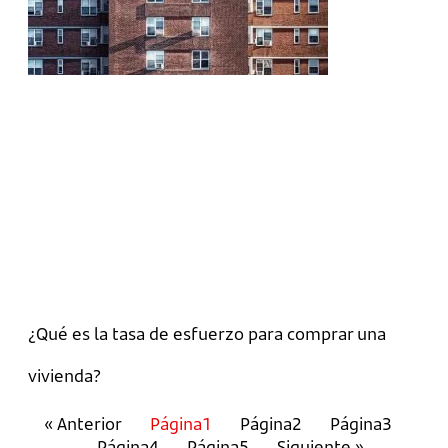
¿Qué es la tasa de esfuerzo para comprar una
vivienda?
« Anterior
Página
1
Página
2
Página
3
Página
4
Página
5
Siguiente »