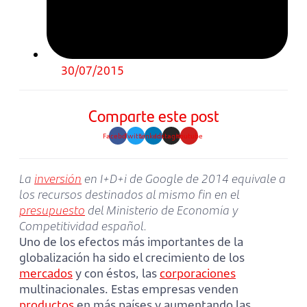
30/07/2015
Comparte este post
Facebook
Twitter
Linkedin
Instagram
Youtube
La
inversión
en I+D+i de Google de 2014 equivale a
los recursos destinados al mismo fin en el
presupuesto
del Ministerio de Economía y
Competitividad español.
Uno de los efectos más importantes de la
globalización ha sido el crecimiento de los
mercados
y con éstos, las
corporaciones
multinacionales. Estas empresas venden
productos
en más países y aumentando las